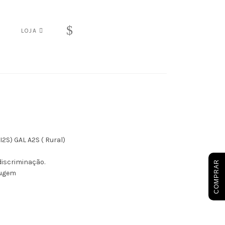
$
S
LOJA
S) GAL A2S ( Rural)
discriminação.
COMPRAR
rugem