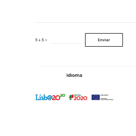
website is
used.
Experience
Para que
possamos
melhorar a
Enviar
5 + 5 =
funcionalidade
e estrutura do
site, com base
na forma
como o site é
usado.
Idioma
Marketing
Ao partilhar
seus interesses
e
comportamento
ao visitar o
nosso site,
aumenta a
possibilidade
de ver conteúdo
e ofertas
personalizadas.