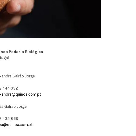
inoa Padaria Biológica
tugal
xandra Galrão Jorge
2 444 032
exandra@quinoa.com.pt
ipa Galrão Jorge
2 435 869
lipa@quinoa.com.pt