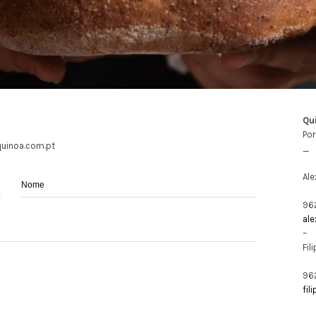
Qu
Por
quinoa.com.pt
_
Ale
96
al
–
Fil
96
fi