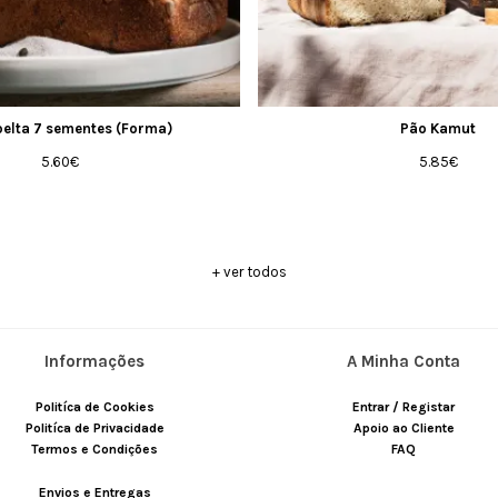
pelta 7 sementes (Forma)
Pão Kamut
5.60
€
5.85
€
+ ver todos
Informações
A Minha Conta
Politíca de Cookies
Entrar / Registar
Politíca de Privacidade
Apoio ao Cliente
Termos e Condições
FAQ
Envios e Entregas