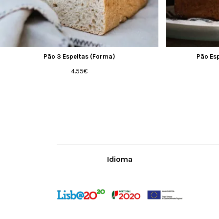
website is
used.
Experience
Para que
possamos
Pão 3 Espeltas (Forma)
Pão Es
melhorar a
funcionalidade
4.55
€
e estrutura do
site, com base
na forma
como o site é
usado.
Marketing
Ao partilhar
seus interesses
Idioma
e
comportamento
ao visitar o
nosso site,
aumenta a
possibilidade
de ver conteúdo
e ofertas
personalizadas.