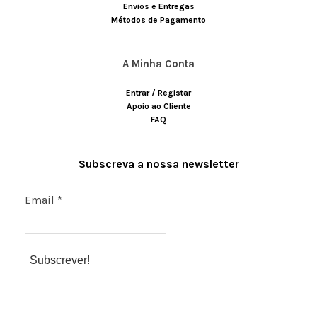
website is
Envios e Entregas
used.
Métodos de Pagamento
Experience
A Minha Conta
Para que
possamos
melhorar a
Entrar / Registar
funcionalidade
Apoio ao Cliente
e estrutura do
FAQ
site, com base
na forma
como o site é
usado.
Subscreva a nossa newsletter
Marketing
Email
*
Ao partilhar
seus interesses
e
comportamento
ao visitar o
nosso site,
aumenta a
possibilidade
de ver conteúdo
e ofertas
personalizadas.