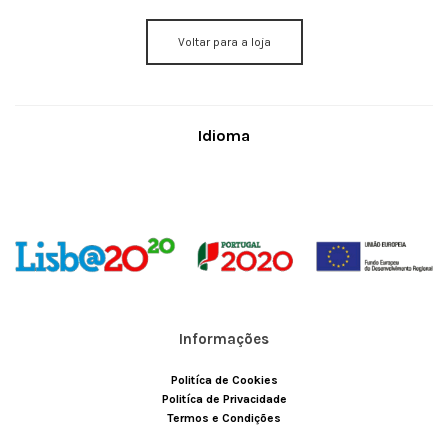
Voltar para a loja
Necessários
Estes cookies
Idioma
não são
opcionais. Eles
são
necessários
para o
funcionamento
do site.
Estatisticas
In order for
us to
Informações
improve the
website's
functionality
Politíca de Cookies
and
Politíca de Privacidade
structure,
Termos e Condições
based on
how the