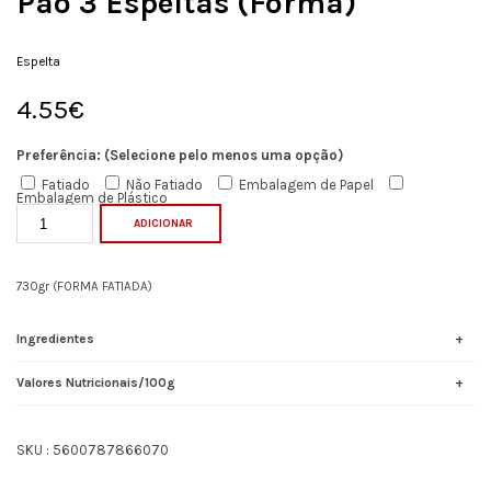
Pão 3 Espeltas (Forma)
Espelta
4.55
€
Necessários
Estes cookies
Preferência: (Selecione pelo menos uma opção)
não são
opcionais. Eles
Fatiado
Não Fatiado
Embalagem de Papel
são
Embalagem de Plástico
necessários
ADICIONAR
para o
funcionamento
do site.
730gr (FORMA FATIADA)
Estatisticas
Ingredientes
In order for
us to
improve the
Valores Nutricionais/100g
website's
functionality
and
structure,
SKU :
5600787866070
based on
how the