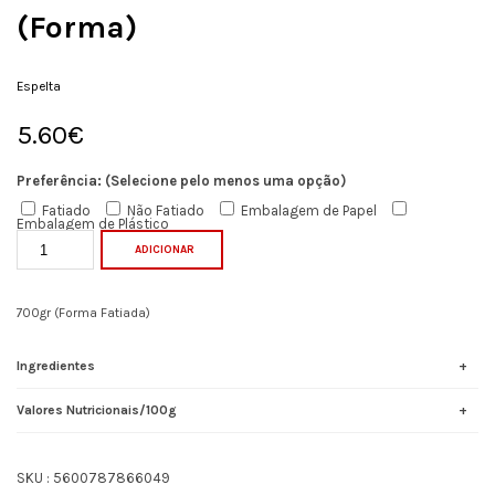
(Forma)
Espelta
5.60
€
Necessários
Estes cookies
não são
opcionais. Eles
Preferência: (Selecione pelo menos uma opção)
são
Fatiado
Não Fatiado
Embalagem de Papel
necessários
Embalagem de Plástico
para o
funcionamento
ADICIONAR
do site.
700gr (Forma Fatiada)
Estatisticas
In order for
Ingredientes
us to
improve the
website's
Valores Nutricionais/100g
functionality
and
structure,
based on
SKU :
5600787866049
how the